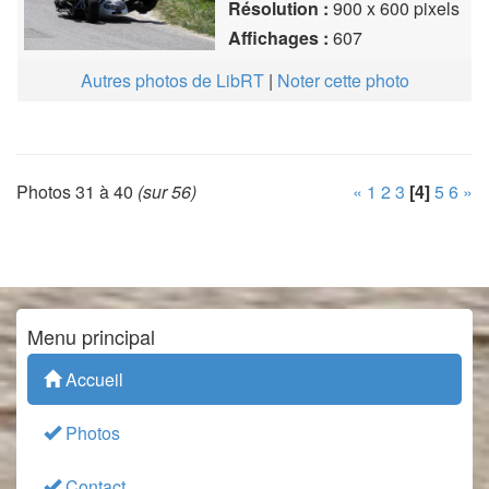
Résolution :
900 x 600 pixels
Affichages :
607
Autres photos de LibRT
|
Noter cette photo
Photos 31 à 40
(sur 56)
«
1
2
3
[4]
5
6
»
Menu principal
Accueil
Photos
Contact