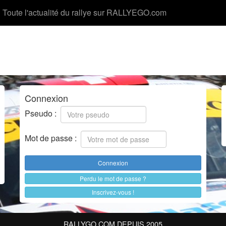
Toute l'actualité du rallye sur RALLYEGO.com
Connexion
Pseudo :
Mot de passe :
Perdu le mot de passe ?
Inscrivez-vous !
RALLYGO.COM DEPUIS 2005