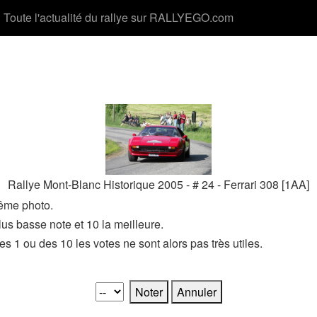
Toute l'actualité du rallye sur RALLYEGO.com
Rallye Mont-Blanc Historique 2005 - # 24 - Ferrari 308 [1AA]
même photo.
lus basse note et 10 la meilleure.
des 1 ou des 10 les votes ne sont alors pas très utiles.